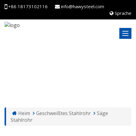
+86 18173102116
info@hawysteel.com
Sprache
SÄGE STAHLROHR
Heim
Geschweißtes Stahlrohr
Säge
Stahlrohr